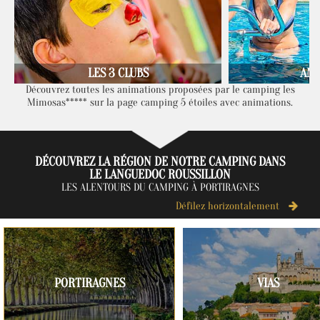
LES 3 CLUBS
ANI
Découvrez toutes les animations proposées par le camping les
Mimosas***** sur la page camping 5 étoiles avec animations.
DÉCOUVREZ LA RÉGION DE NOTRE CAMPING DANS
LE LANGUEDOC ROUSSILLON
LES ALENTOURS DU CAMPING À PORTIRAGNES
Défilez horizontalement
PORTIRAGNES
VIAS