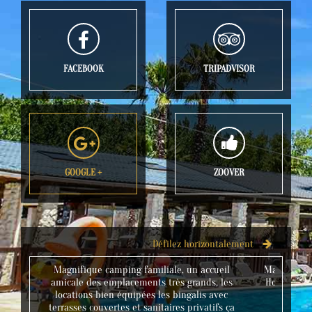
FACEBOOK
TRIPADVISOR
GOOGLE +
ZOOVER
Défilez horizontalement
Magnifique camping familiale, un accueil
Magnifique
amicale des emplacements très grands, les
Home VIP p
locations bien équipées les bingalis avec
n
terrasses couvertes et sanitaires privatifs ça