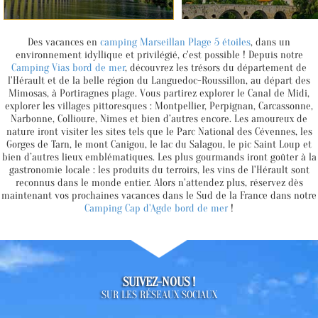
Des vacances en
camping Marseillan Plage 5 étoiles
, dans un
environnement idyllique et privilégié, c'est possible !
Depuis notre
Camping Vias bord de mer
, découvrez les trésors du département de
l'Hérault et de la belle région du Languedoc-Roussillon, au départ des
Mimosas, à Portiragnes plage.
Vous partirez explorer le Canal de Midi,
explorer les villages pittoresques : Montpellier, Perpignan, Carcassonne,
Narbonne, Collioure, Nîmes et bien d’autres encore.
Les amoureux de
nature iront visiter les sites tels que le Parc National des Cévennes, les
Gorges de Tarn, le mont Canigou, le lac du Salagou, le pic Saint Loup et
bien d’autres lieux emblématiques.
Les plus gourmands iront goûter à la
gastronomie locale : les produits du terroirs, les vins de l'Hérault sont
reconnus dans le monde entier.
Alors n'attendez plus, réservez dès
maintenant vos prochaines vacances dans le Sud de la France dans notre
Camping Cap d'Agde bord de mer
!
SUIVEZ-NOUS !
SUR LES RÉSEAUX SOCIAUX