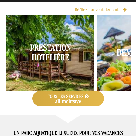
Défilez horizontalement
PRESTATION
DEMI
HOTELIÈRE
TOUS LES SERVICES
all inclusive
UN PARC AQUATIQUE LUXUEUX POUR VOS VACANCES