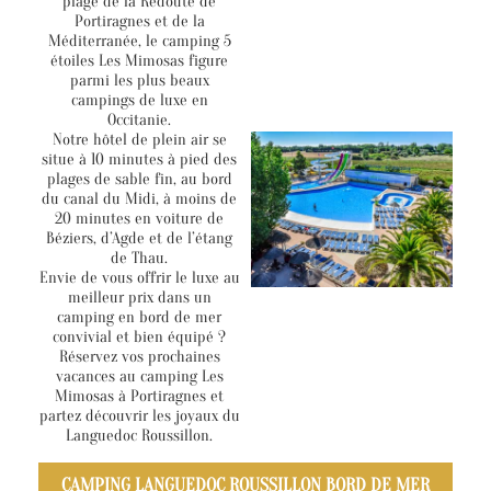
plage de la Redoute de
Portiragnes et de la
Méditerranée, le camping 5
étoiles Les Mimosas figure
parmi les plus beaux
campings de luxe en
Occitanie.
Notre hôtel de plein air se
situe à 10 minutes à pied des
plages de sable fin, au bord
du canal du Midi, à moins de
20 minutes en voiture de
Béziers, d’Agde et de l’étang
de Thau.
Envie de vous offrir le luxe au
meilleur prix dans un
camping en bord de mer
convivial et bien équipé ?
Réservez vos prochaines
vacances au camping Les
Mimosas à Portiragnes et
partez découvrir les joyaux du
Languedoc Roussillon.
CAMPING LANGUEDOC ROUSSILLON BORD DE MER