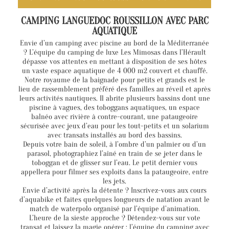
CAMPING LANGUEDOC ROUSSILLON AVEC PARC
AQUATIQUE
Envie d’un camping avec piscine au bord de la Méditerranée
? L’équipe du camping de luxe Les Mimosas dans l’Hérault
dépasse vos attentes en mettant à disposition de ses hôtes
un vaste espace aquatique de 4 000 m2 couvert et chauffé.
Notre royaume de la baignade pour petits et grands est le
lieu de rassemblement préféré des familles au réveil et après
leurs activités nautiques. Il abrite plusieurs bassins dont une
piscine à vagues, des toboggans aquatiques, un espace
balnéo avec rivière à contre-courant, une pataugeoire
sécurisée avec jeux d’eau pour les tout-petits et un solarium
avec transats installés au bord des bassins.
Depuis votre bain de soleil, à l’ombre d’un palmier ou d’un
parasol, photographiez l’aîné en train de se jeter dans le
toboggan et de glisser sur l’eau. Le petit dernier vous
appellera pour filmer ses exploits dans la pataugeoire, entre
les jets.
Envie d’activité après la détente ? Inscrivez-vous aux cours
d’aquabike et faites quelques longueurs de natation avant le
match de waterpolo organisé par l’équipe d’animation.
L’heure de la sieste approche ? Détendez-vous sur vote
transat et laissez la magie opérer : l’équipe du camping avec