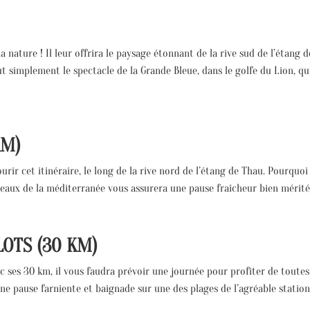
ture ! Il leur offrira le paysage étonnant de la rive sud de l’étang de
out simplement le spectacle de la Grande Bleue, dans le golfe du Lion, 
KM)
ir cet itinéraire, le long de la rive nord de l’étang de Thau. Pourquoi 
eaux de la méditerranée vous assurera une pause fraîcheur bien méritée
OTS (30 KM)
vec ses 30 km, il vous faudra prévoir une journée pour profiter de toute
ne pause farniente et baignade sur une des plages de l’agréable station 