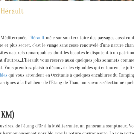
’Hérault
 Méditerranée, l’
Hérault
mêle sur son territoire des paysages aussi con
lme et plus secret, c’est le visage sans cesse renouvelé d’une nature chan
ites naturels remarquables, dont les beautés le disputent à un patrimoi
nt d’autres…L’Hérault vous réserve aussi quelques jolis sommets comme l
Vous prendrez plaisir à découvrir les vignobles qui entourent le joli 
bles
qui vous attendent en Occitanie à quelques encablures du Camping
rrigues à la fraîcheur de l’Etang de Thau, nous avons sélectionné quelq
 KM)
ouvrirez, de l’étang d’Or à la Méditerranée, un panorama somptueux. 
lus harmonieusement possible avec la nature environnante. La voie vert