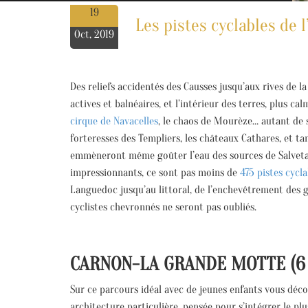
19
Les pistes cyclables de l
Oct, 2019
Des reliefs accidentés des Causses jusqu’aux rives de la
actives et balnéaires, et l’intérieur des terres, plus ca
cirque de Navacelles
, le chaos de Mourèze… autant de s
forteresses des Templiers, les châteaux Cathares, et ta
emmèneront même goûter l’eau des sources de Salvetat. 
impressionnants, ce sont pas moins de
475 pistes cycla
Languedoc jusqu’au littoral, de l’enchevêtrement des ga
cyclistes chevronnés ne seront pas oubliés.
CARNON-LA GRANDE MOTTE (6
Sur ce parcours idéal avec de jeunes enfants vous déc
architecture particulière, pensée pour s’intégrer le p