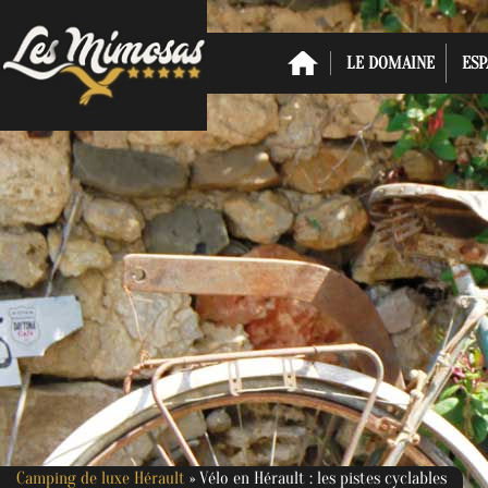
LE DOMAINE
ESP
Camping de luxe Hérault
»
Vélo en Hérault : les pistes cyclables