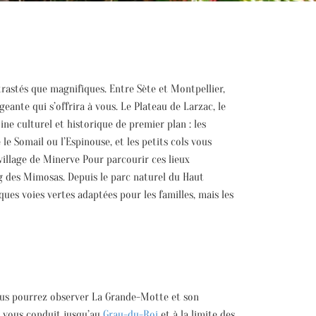
trastés que magnifiques. Entre Sète et Montpellier,
geante qui s’offrira à vous. Le Plateau de Larzac, le
ne culturel et historique de premier plan : les
e Somail ou l’Espinouse, et les petits cols vous
village de Minerve Pour parcourir ces lieux
 des Mimosas. Depuis le parc naturel du Haut
ues voies vertes adaptées pour les familles, mais les
Vous pourrez observer La Grande-Motte et son
e vous conduit jusqu’au
Grau-du-Roi
et à la limite des