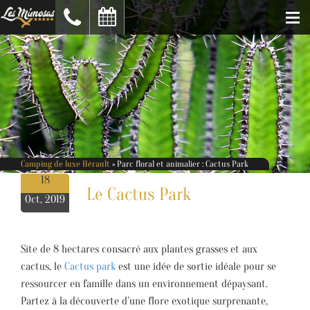
Camping de luxe Hérault
»
Parc floral et animalier : Cactus Park
18
Le Cactus Park
Oct, 2019
Site de 8 hectares consacré aux plantes grasses et aux
cactus, le
Cactus park
est une idée de sortie idéale pour se
ressourcer en famille dans un environnement dépaysant.
Partez à la découverte d’une flore exotique surprenante,